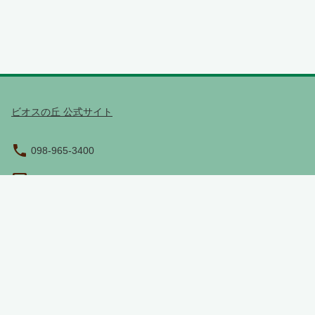
ビオスの丘 公式サイト
098-965-3400
沖縄県うるま市石川嘉手苅９６１番地の３０
営業時間（現地時間）：9:00 - 17:45