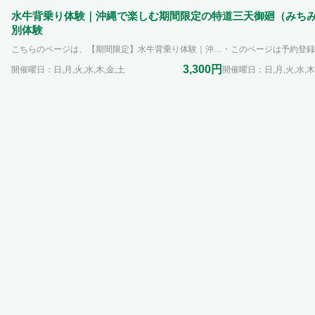
水牛背乗り体験｜沖縄で楽しむ期間限定の特
道三天御廻（みち
別体験
こちらのページは、【期間限定】水牛背乗り体験｜沖縄で楽しむ期間限定の特別体験の予約登録ページです。 体験の詳細・最新情報は、ビオスの丘 公式HP（予約特別体験ページ）をご参照ください。 https://www.bios-hill.co.jp/special/16022/ 実施期間： ～ 2026/09/30（水） 開始時間：①10:00 /10:15/10:30/10:45/ ②15:00/15:15/15:30/15:45 所要時間：約10分（乗り降り含む） 料金：3,300円（税込）3,000円(税抜)／1名1回 定員：1日8回×各回1名（最大8名）※先着・枠が埋まり次第予約終了 兄弟は人数分の枠を選んで予約を、お願います。 重要：体験料金に入園料は含まれません（特別体験（体験料3,300円＋入園料）
3,300円
開催曜日：日,月,火,水,木,金,土
開催曜日：日,月,火,水,木